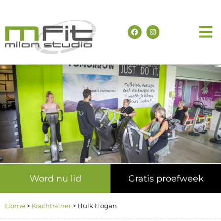
Word nu lid
Gratis proefweek
Home
>
Krachtrainer
>
Hulk Hogan